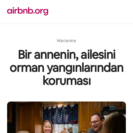
İçeriğe
atla
Marianne
Bir annenin, ailesini
orman yangınlarından
koruması