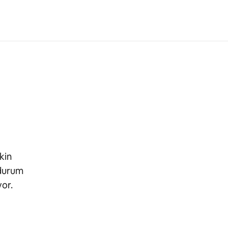
kin
 durum
yor.