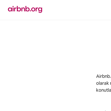
İçeriğe
atla
Airbnb.
olarak 
konutla