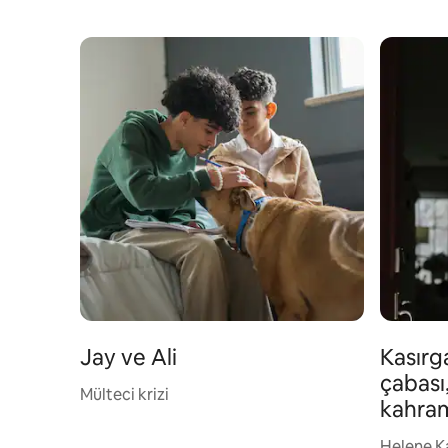
Jay ve Ali
Kasırg
çabası
Mülteci krizi
kahra
Helene K