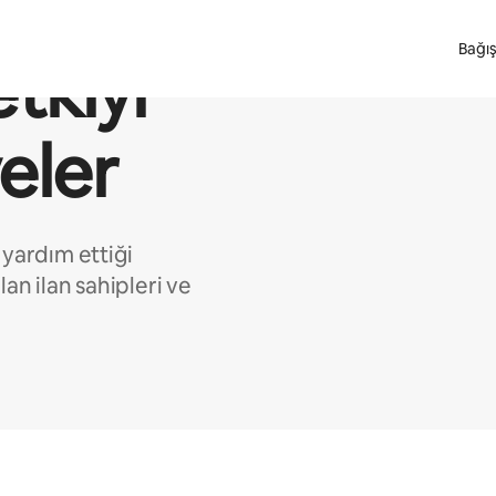
Bağış
etkiyi
eler
yardım ettiği
an ilan sahipleri ve