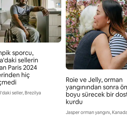
mpik sporcu,
a'daki sellerin
an Paris 2024
erinden hiç
Roie ve Jelly, orman
çmedi
yangınından sonra ö
'daki seller, Brezilya
boyu sürecek bir dos
kurdu
Jasper orman yangını, Kanad