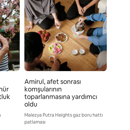
Amirul, afet sonrası
mür
komşularının
tluk
toparlanmasına yardımcı
oldu
a
Malezya Putra Heights gaz boru hattı
patlaması