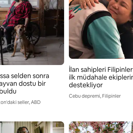
İlan sahipleri Filipinle
sa selden sonra
ilk müdahale ekipleri
hayvan dostu bir
destekliyor
buldu
Cebu depremi, Filipinler
on'daki seller, ABD