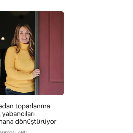
adan toparlanma
, yabancıları
mana dönüştürüyor
asırgası, ABD