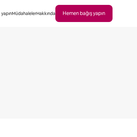
Hemen bağış yapın
 yapın
Müdahaleler
Hakkında