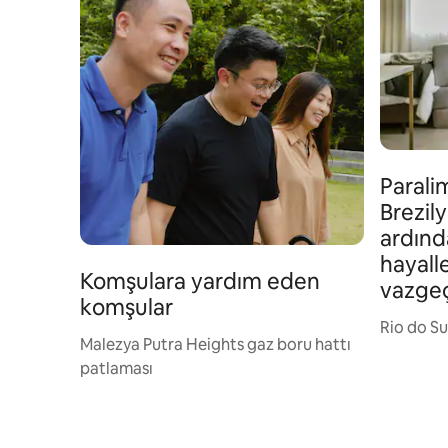
Parali
Brezily
ardınd
hayall
Komşulara yardım eden
vazge
komşular
Rio do Sul
Malezya Putra Heights gaz boru hattı
patlaması