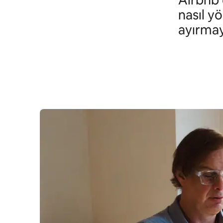
Airbnb 
nasıl y
ayırmay