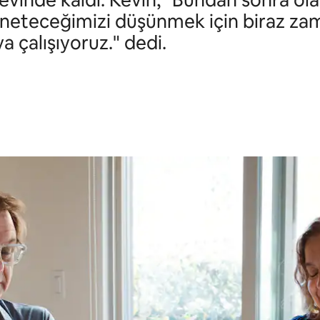
evinde kaldı. Kevin, "Bundan sonra ola
öneteceğimizi düşünmek için biraz za
a çalışıyoruz." dedi.