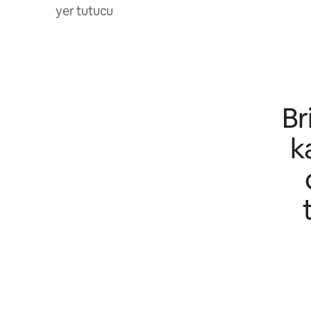
yer tutucu
Br
k