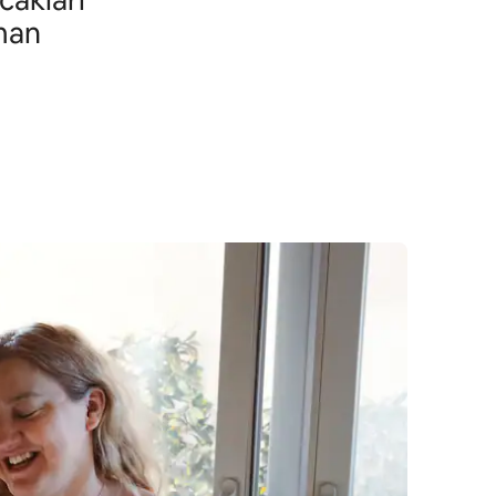
cakları
man