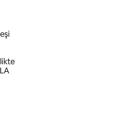
eşi
likte
1LA