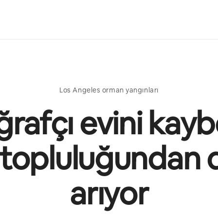
Los Angeles orman yangınları
ğrafçı evini kay
 topluluğundan 
arıyor