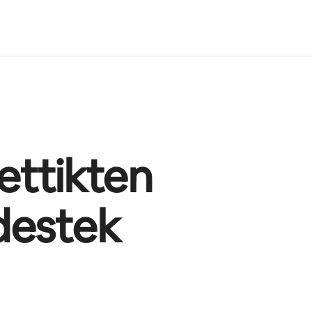
bettikten
destek