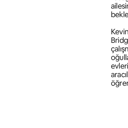
ailes
bekl
Kevin
Bridg
çalış
oğull
evler
aracı
öğren