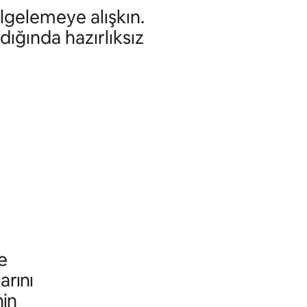
lgelemeye alışkın.
dığında hazırlıksız
e
arını
nin