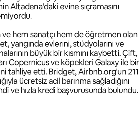
inin Altadena'daki evine sıçramasını
emiyordu.
 ve hem sanatçı hem de öğretmen olan 
et, yangında evlerini, stüdyolarını ve
malarının büyük bir kısmını kaybetti. Çift,
arı Copernicus ve köpekleri Galaxy ile bir
ini tahliye etti. Bridget, Airbnb.org'un 21
lığıyla ücretsiz acil barınma sağladığını
di ve hızla kredi başvurusunda bulundu.