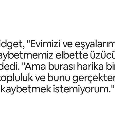
idget, "Evimizi ve eşyalarım
aybetmemiz elbette üzücü
dedi. "Ama burası harika bi
topluluk ve bunu gerçekte
kaybetmek istemiyorum."