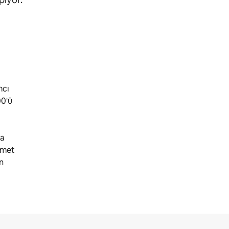
mcı
00'ü
ma
izmet
n