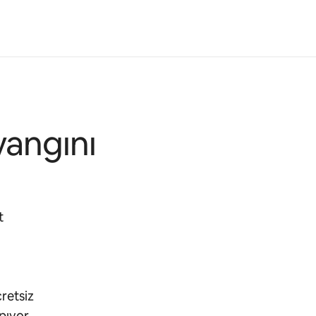
yangını
t
retsiz
pıyor.