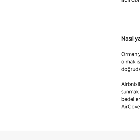
Nasıl y
Orman y
olmak is
doğrudan
Airbnb i
sunmak 
bedeller
AirCove