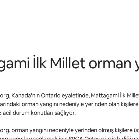
ami İlk Millet orman 
org, Kanada'nın Ontario eyaletinde, Mattagami İlk Mille
arındaki orman yangını nedeniyle yerinden olan kişilere
z acil durum konutları sağlıyor.
org, orman yangını nedeniyle yerinden olmuş kişilere üc
rum konutları sağlamak için SPCA Ontario ile iş birliği ya